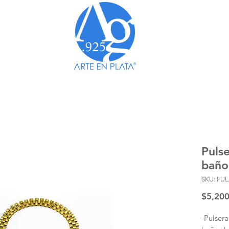
TO A TODO MÉXICO EN COMPRAS MAYORES A 
Puls
baño
SKU: PU
$5,200
-Pulsera