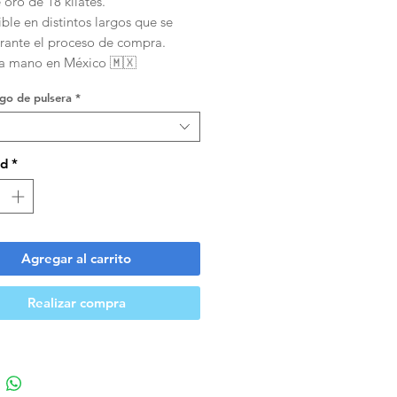
oro de 18 kilates.
ble en distintos largos que se
urante el proceso de compra.
a mano en México 🇲🇽
rgo de pulsera
*
ad
*
Agregar al carrito
Realizar compra