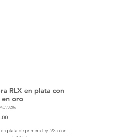
MXN $3,000.00
era RLX en plata con
 en oro
LAG98286
Precio
.00
 en plata de primera ley .925 con