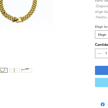
baño de 
-Disponi
elige d
-Hecho 
Elegir la
Elegir
Cantid