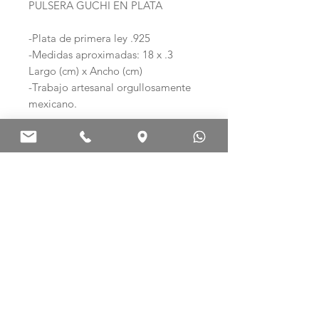
PULSERA GUCHI EN PLATA
-Plata de primera ley .925
-Medidas aproximadas: 18 x .3
Largo (cm) x Ancho (cm)
-Trabajo artesanal orgullosamente
mexicano.
Ag .925 ARTE EN PLATA
Palma Norte 308-E
Col. Centro. C.P. 06010
Ciudad de México, México.