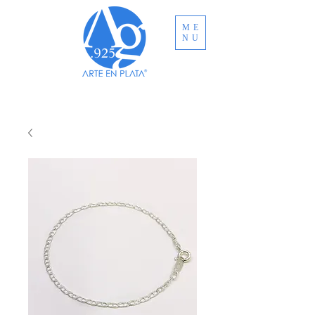
ME
NU
ENVÍO GRATUITO A TODO MÉXICO EN
COMPRAS MAYORES A MXN $3,000.00