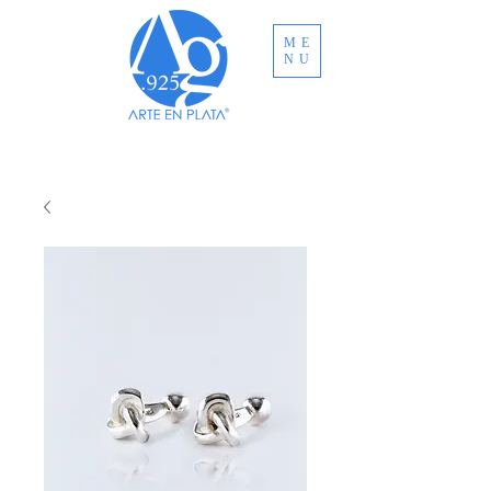
ME
NU
ENVÍO GRATUITO A TODO MÉXICO EN
COMPRAS MAYORES A MXN $3,000.00