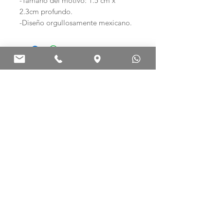
-Tamaño del motivo: 1.5 cm x
2.3cm profundo.
-Diseño orgullosamente mexicano.
Ag .925 ARTE EN PLATA
Palma Norte 308-E
Col. Centro. C.P. 06010
Ciudad de México, México.
Teléfono: (+52)
55 5512 3386
WhatsApp:
(+52) 55 8238 6014
info@ag925.mx