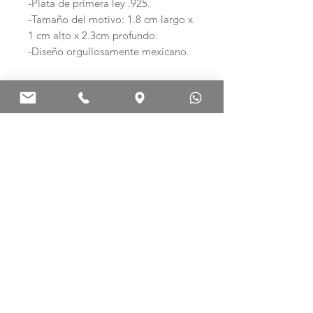
-Plata de primera ley .925.
-Tamaño del motivo: 1.8 cm largo x
1 cm alto x 2.3cm profundo.
-Diseño orgullosamente mexicano.
Ag .925 ARTE EN PLATA
Palma Norte 308-E
Col. Centro. C.P. 06010
Ciudad de México, México.
Teléfono: (+52)
55 5512 3386
WhatsApp:
(+52) 55 8238 6014