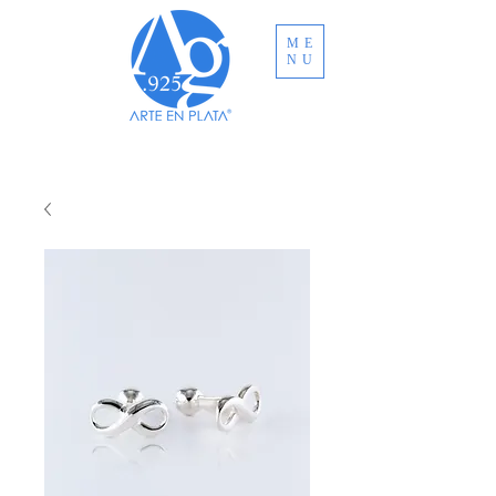
ME
NU
ENVÍO GRATUITO A TODO MÉXICO EN
COMPRAS MAYORES A MXN $3,000.00