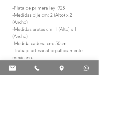
-Plata de primera ley .925
-Medidas dije cm: 2 (Alto) x 2
(Ancho)
-Medidas aretes cm: 1 (Alto) x 1
(Ancho)
-Medida cadena cm: 50cm
-Trabajo artesanal orgullosamente
mexicano.
Ag .925 ARTE EN PLATA
Palma Norte 308-E
Col. Centro. C.P. 06010
Ciudad de México, México.