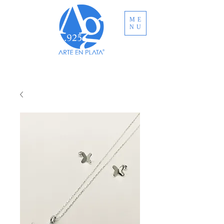
ME
NU
ENVÍO GRATUITO A TODO MÉXICO EN
COMPRAS MAYORES A MXN $3,000.00