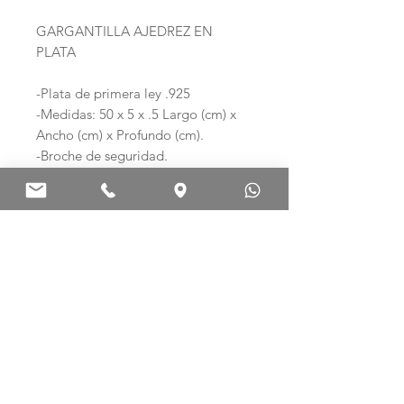
GARGANTILLA AJEDREZ EN
PLATA
-Plata de primera ley .925
-Medidas: 50 x 5 x .5 Largo (cm) x
Ancho (cm) x Profundo (cm).
-Broche de seguridad.
Ag .925 ARTE EN PLATA
Palma Norte 308-E
Col. Centro. C.P. 06010
Ciudad de México, México.