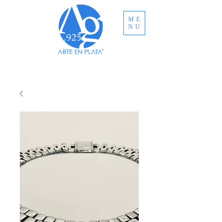
ME
NU
ENVÍO GRATUITO A TODO MÉXICO EN
COMPRAS MAYORES A MXN $3,000.00