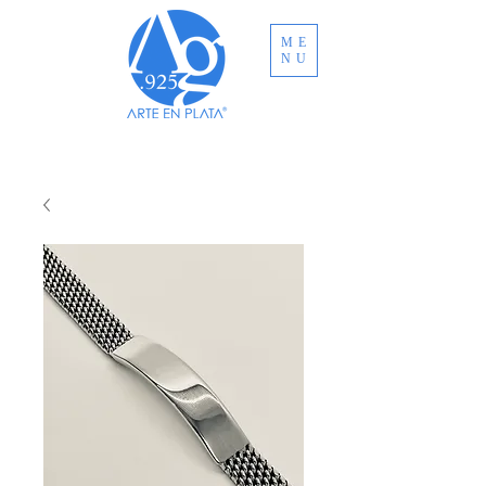
ME
NU
ENVÍO GRATUITO A TODO MÉXICO EN
COMPRAS MAYORES A MXN $3,000.00