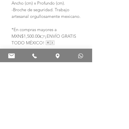
Ancho (cm) x Profundo (cm).
-Broche de seguridad. Trabajo
artesanal orgullosamente mexicano.
*En compras mayores a
MXN$1,500.00👉¡ENVÍO GRATIS
TODO MÉXICO! 🇲🇽
Ag .925 ARTE EN PLATA
Palma Norte 308-E
Col. Centro. C.P. 06010
Ciudad de México, México.