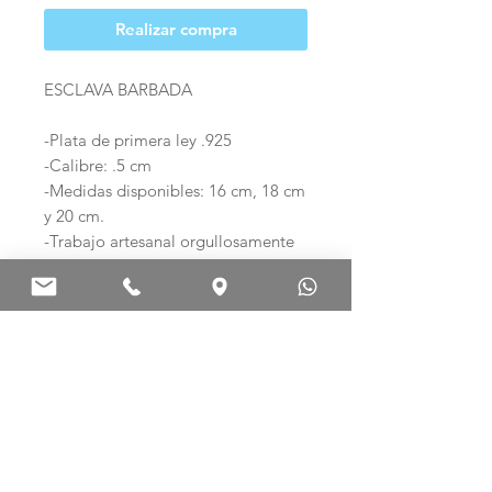
Realizar compra
ESCLAVA BARBADA
-Plata de primera ley .925
-Calibre: .5 cm
-Medidas disponibles: 16 cm, 18 cm
y 20 cm.
-Trabajo artesanal orgullosamente
mexicano.
Ag .925 ARTE EN PLATA
Palma Norte 308-E
Col. Centro. C.P. 06010
Ciudad de México, México.