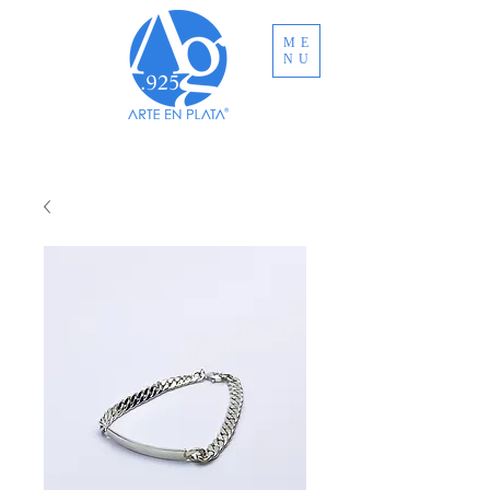
ME
NU
ENVÍO GRATUITO A TODO MÉXICO EN
COMPRAS MAYORES A MXN $3,000.00