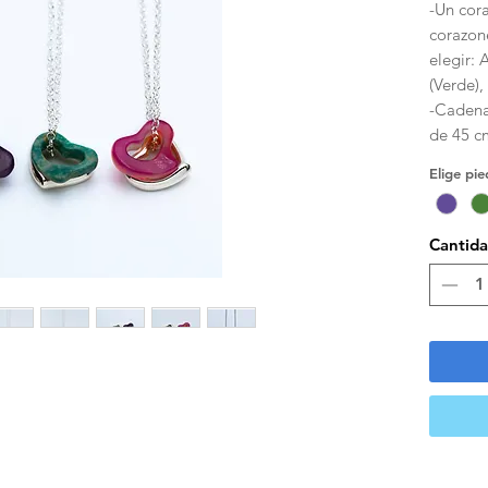
-Un cora
corazone
elegir: 
(Verde),
-Cadena
de 45 c
Elige pie
Cantid