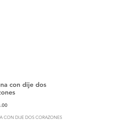
MXN $3,000.00
na con dije dos
zones
Precio
.00
A CON DIJE DOS CORAZONES