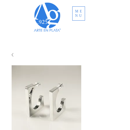
ME
NU
ENVÍO GRATUITO A TODO MÉXICO EN
COMPRAS MAYORES A MXN $3,000.00