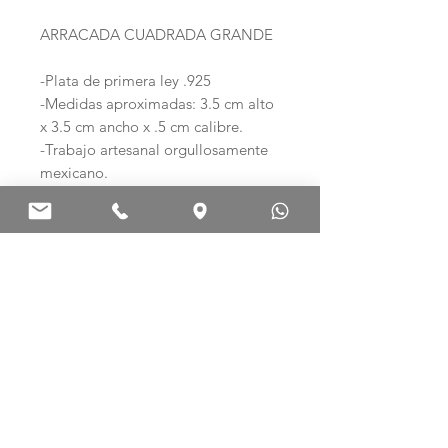
ARRACADA CUADRADA GRANDE
-Plata de primera ley .925
-Medidas aproximadas: 3.5 cm alto
x 3.5 cm ancho x .5 cm calibre.
-Trabajo artesanal orgullosamente
mexicano.
Ag .925 ARTE EN PLATA
Palma Norte 308-E
Col. Centro. C.P. 06010
Ciudad de México, México.