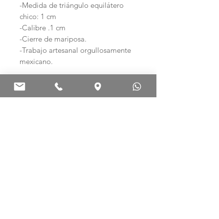
-Medida de triángulo equilátero
chico: 1 cm
-Calibre .1 cm
-Cierre de mariposa.
-Trabajo artesanal orgullosamente
mexicano.
Ag .925 ARTE EN PLATA
Palma Norte 308-E
Col. Centro. C.P. 06010
Ciudad de México, México.