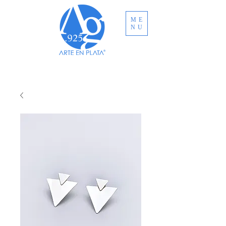
ME
NU
ENVÍO GRATUITO A TODO MÉXICO EN
COMPRAS MAYORES A MXN $3,000.00