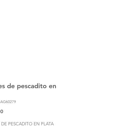
MXN $3,000.00
es de pescadito en
EAG60279
Precio
00
 DE PESCADITO EN PLATA