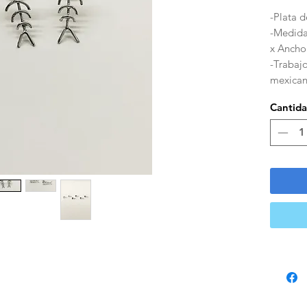
-Plata d
-Medida
x Ancho
-Trabaj
mexican
Cantid