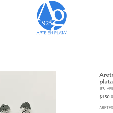
TO A TODO MÉXICO EN COMPRAS MAYORES A 
Aret
plata
SKU: AR
$150.
ARETES