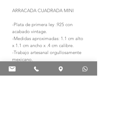
ARRACADA CUADRADA MINI
-Plata de primera ley .925 con
acabado vintage.
-Medidas aproximadas: 1.1 cm alto
x 1.1 cm ancho x .4 cm calibre.
-Trabajo artesanal orgullosamente
mexicano.
Ag .925 ARTE EN PLATA
Palma Norte 308-E
Col. Centro. C.P. 06010
Ciudad de México, México.