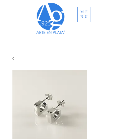
ME
NU
ENVÍO GRATUITO A TODO MÉXICO EN
COMPRAS MAYORES A MXN $3,000.00